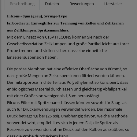
Beschreibung
Dateien
Bewertungen
Hersteller
Filcons - 8μm (grau), Syringe-Type
farbcodierter Einwegfilter zur Trennung von Zellen und Zellkernen
aus Zellklumpen. Spritzenanschluss.
Mit dem Einsatz von CTSV FILCONS können Sie nach der
Gewebedissoziation Zellklumpen und große Partikel leicht aus Ihrer
Probe trennen und stellen sicher, dass eine einheitliche
Einzelzellsuspension haben.
Die poröse Membran hat eine effektive Oberfläche von 80mm², so
dass große Mengen an Zellsuspensionen filtriert werden können.
Der mikroporöse Trichterteil aus Polyethylen ist so konzipiert, dass
er biologisches Material durchlassen und gleichzeitig Abfallpartikel
mit einer Größe von weniger als 1,5μm herausfängt.
Filcons-Filter mit Spritzenanschlüssen können sowohl für Saug- als
auch für Druckanwendungen verwendet werden. Der maximale
Druck beträgt 1,8 bar (25 psi). Unabhängig davon, welche Methode
verwendet wird, empfiehlt es sich in jedem Fall, die Spritze als
Reservoir zu verwenden, ohne Druck auf den Kolben auszuüben, so
dass die Probe durchsickern kann.