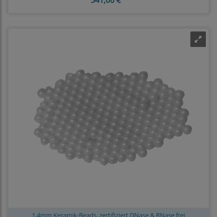
1,4mm Keramik-Beads, zertifiziert DNase & RNase frei