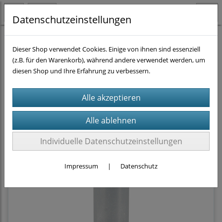
Datenschutzeinstellungen
Homogenisieren
Beadmill Homogenisierer
Bead Ruptor 4
(1)
Dieser Shop verwendet Cookies. Einige von ihnen sind essenziell
Verbrauchsmittel
Beads
DNase/RNase-frei
(12)
(z.B. für den Warenkorb), während andere verwendet werden, um
diesen Shop und Ihre Erfahrung zu verbessern.
Sortierung wählen
Individuelle Datenschutzeinstellungen
Impressum
|
Datenschutz