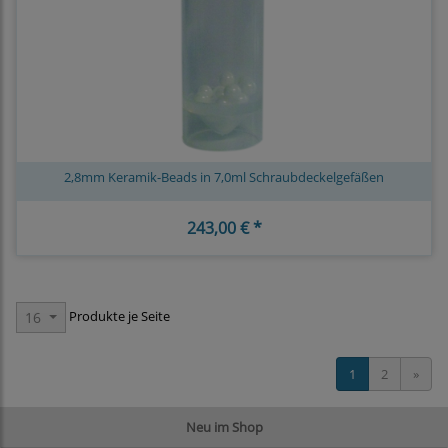
2,8mm Keramik-Beads in 7,0ml Schraubdeckelgefäßen
243,00 € *
Produkte je Seite
16
1
2
»
Neu im Shop