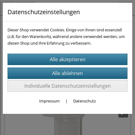
Datenschutzeinstellungen
Homogenisieren
Beadmill Homogenisierer
Dieser Shop verwendet Cookies. Einige von ihnen sind essenziell
Bead Ruptor 24 Elite
(1)
Bead Ruptor 24 Elite Zubehör
(2)
(z.B. für den Warenkorb), während andere verwendet werden, um
Verbrauchsmittel
vorgefüllte Gefäße
(17)
diesen Shop und Ihre Erfahrung zu verbessern.
Sortierung wählen
Produkte je Seite
16
Individuelle Datenschutzeinstellungen
1
2
»
Impressum
|
Datenschutz