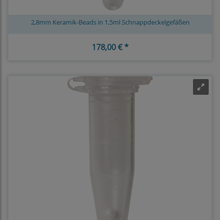
2,8mm Keramik-Beads in 1,5ml Schnappdeckelgefäßen
178,00 € *