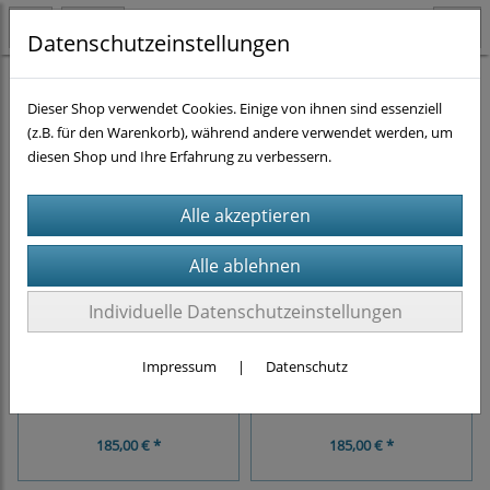
Datenschutzeinstellungen
Elektroporation
Dieser Shop verwendet Cookies. Einige von ihnen sind essenziell
(z.B. für den Warenkorb), während andere verwendet werden, um
diesen Shop und Ihre Erfahrung zu verbessern.
Elektroporationsküvetten
:
Individuelle Datenschutzeinstellungen
1mm Elektroporationsküvette
1mm Elektroporationsküvette
Impressum
|
Datenschutz
mit langer Elektrode, roter
mit kurzer Elektrode, roter
Deckel, 50 Stück
Deckel, 50 Stück
185,00 € *
185,00 € *