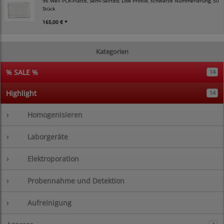
96 Well PCR-Platte, Semi-Skirted, Low Profile, schwarze Nummerierung, 50
Stück
165,00 € *
Kategorien
% SALE %
14
Highlight
14
›
Homogenisieren
›
Laborgeräte
›
Elektroporation
›
Probennahme und Detektion
›
Aufreinigung