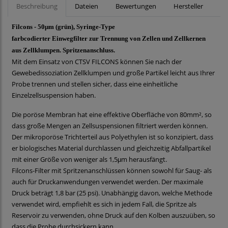
Beschreibung
Dateien
Bewertungen
Hersteller
Filcons - 50μm (grün), Syringe-Type
farbcodierter Einwegfilter zur Trennung von Zellen und Zellkernen
aus Zellklumpen. Spritzenanschluss.
Mit dem Einsatz von CTSV FILCONS können Sie nach der
Gewebedissoziation Zellklumpen und große Partikel leicht aus Ihrer
Probe trennen und stellen sicher, dass eine einheitliche
Einzelzellsuspension haben.
Die poröse Membran hat eine effektive Oberfläche von 80mm², so
dass große Mengen an Zellsuspensionen filtriert werden können.
Der mikroporöse Trichterteil aus Polyethylen ist so konzipiert, dass
er biologisches Material durchlassen und gleichzeitig Abfallpartikel
mit einer Größe von weniger als 1,5μm herausfängt.
Filcons-Filter mit Spritzenanschlüssen können sowohl für Saug- als
auch für Druckanwendungen verwendet werden. Der maximale
Druck beträgt 1,8 bar (25 psi). Unabhängig davon, welche Methode
verwendet wird, empfiehlt es sich in jedem Fall, die Spritze als
Reservoir zu verwenden, ohne Druck auf den Kolben auszuüben, so
dass die Probe durchsickern kann.