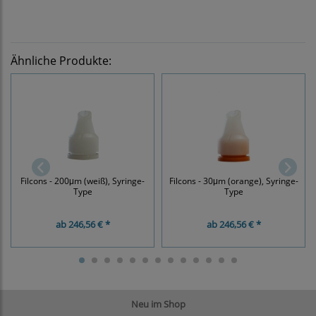
Ähnliche Produkte:
Filcons - 200μm (weiß), Syringe-
Filcons - 30μm (orange), Syringe-
Type
Type
ab
246,56 € *
ab
246,56 € *
Neu im Shop