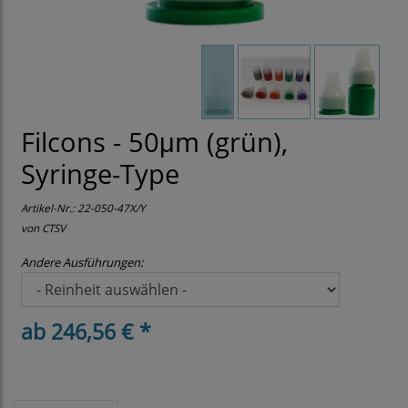
Filcons - 50μm (grün),
Syringe-Type
Artikel-Nr.:
22-050-47X/Y
von CTSV
Andere Ausführungen:
ab 246,56 € *