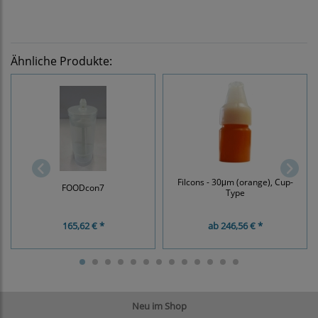
Ähnliche Produkte:
Filcons - 30μm (orange), Cup-
FOODcon7
Type
165,62 € *
ab
246,56 € *
Neu im Shop