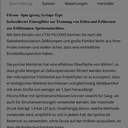
Beschreibung
Dateien
Bewertungen
Hersteller
Filcons - 8μm (grau), Syringe-Type
farbcodierter Einwegfilter zur Trennung von Zellen und Zellkernen
aus Zellklumpen. Spritzenanschluss.
Mit dem Einsatz von CTSV FILCONS können Sie nach der
Gewebedissoziation Zellklumpen und große Partikel leicht aus Ihrer
Probe trennen und stellen sicher, dass eine einheitliche
Einzelzellsuspension haben.
Die poröse Membran hat eine effektive Oberfläche von 80mm², so
dass große Mengen an Zellsuspensionen filtriert werden können.
Der mikroporöse Trichterteil aus Polyethylen ist so konzipiert, dass
er biologisches Material durchlassen und gleichzeitig Abfallpartikel
mit einer Größe von weniger als 1,5μm herausfängt.
Filcons-Filter mit Spritzenanschlüssen können sowohl für Saug- als
auch für Druckanwendungen verwendet werden. Der maximale
Druck beträgt 1,8 bar (25 psi). Unabhängig davon, welche Methode
verwendet wird, empfiehlt es sich in jedem Fall, die Spritze als
Reservoir zu verwenden, ohne Druck auf den Kolben auszuüben, so
dass die Probe durchsickern kann.