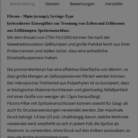
Beschreibung
Dateien
Bewertungen
Hersteller
Filcons - 30μm (orange), Syringe-Type
farbcodierter Einwegfilter zur Trennung von Zellen und Zellkernen
aus Zellklumpen. Spritzenanschluss.
Mit dem Einsatz von CTSV FILCONS können Sie nach der
Gewebedissoziation Zellklumpen und große Partikel leicht aus Ihrer
Probe trennen und stellen sicher, dass eine einheitliche
Einzelzellsuspension haben.
Die poröse Membran hat eine effektive Oberfläche von 80mm², so
dass große Mengen an Zellsuspensionen filtriert werden können.
Der mikroporöse Trichterteil aus Polyethylen ist so konzipiert, dass
er biologisches Material durchlassen und gleichzeitig Abfallpartikel
mit einer Größe von weniger als 1,5μm herausfängt.
Filcons-Filter mit Spritzenanschlüssen können sowohl für Saug- als
auch für Druckanwendungen verwendet werden. Der maximale
Druck beträgt 1,8 bar (25 psi). Unabhängig davon, welche Methode
verwendet wird, empfiehlt es sich in jedem Fall, die Spritze als
Reservoir zu verwenden, ohne Druck auf den Kolben auszuüben, so
dass die Probe durchsickern kann.