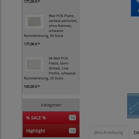
177,00 € *
96er PCR-Platte,
vertikal perforiert,
ohne Rahmen,
schwarze
Nummerierung, 50 Stück
177,00 € *
96 Well PCR-
Platte, Semi-
Skirted, Low
Profile, schwarze
Nummerierung, 50 Stück
165,00 € *
Kategorien
% SALE %
14
Highlight
14
Beschreibung
Da