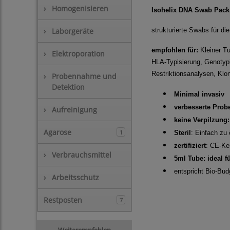
›
Homogenisieren
Isohelix DNA Swab Pack 
strukturierte Swabs für d
›
Laborgeräte
empfohlen für:
Kleiner Tu
›
Elektroporation
HLA-Typisierung, Genotyp
Restriktionsanalysen, Klo
›
Probennahme und
Detektion
Minimal invasiv
verbesserte Pro
›
Aufreinigung
keine Verpilzung:
Agarose
1
Steril
: Einfach zu 
zertifiziert
: CE-Ke
›
Verbrauchsmittel
5ml Tube: ideal 
entspricht Bio-Bud
›
Arbeitsschutz
Restposten
7
Weiterempfehlen