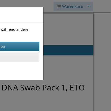
Warenkorb -
), während andere
x DNA Swab Pack 1, ETO