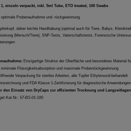
1, einzeln verpackt, inkl. 5ml Tube, ETO treated, 100 Swabs
ie optimale Probenaufnahme und -rückgewinnung.
pferkopf, daher leichte Handhabung (optimal auch für Tiere, Babys, Kleinkinde
isierung (Mensch/Tiere), SNP-Tests, Vaterschaftstests, Forensische Unters
nierungen
benaufnahme:
Einzigartige Struktur der Oberfläche und besonderes Material 
minimale Flüssigkeitsabsorption und maximale Probenrückgewinnung
öffnende Verpackung für steriles Arbeiten, alle Tupfer Ethylenoxid-behandelt
nnzeichnung und FDA Klasse 1-Zertifizierung für diagnostische Anwendungen
für den Einsatz von DryCaps zur effizienten Trocknung und Langzeitlage
get Kat.Nr.:
57-BS-01-100.