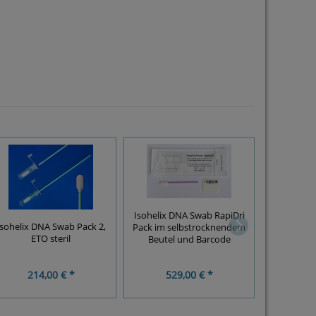
Isohelix DNA Swab RapiDri
BuccalFix P
Isohelix DNA Swab Pack 2,
Pack im selbstrocknendem
Kit, 50
ETO steril
Beutel und Barcode
214,00 € *
529,00 € *
12