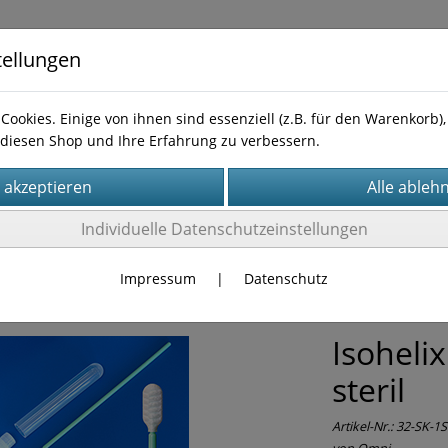
tellungen
Cookies. Einige von ihnen sind essenziell (z.B. für den Warenkorb
diesen Shop und Ihre Erfahrung zu verbessern.
te
Impressum
AGB
Widerufsbelehrung
Kontakt
Individuelle Datenschutzeinstellungen
ktion
Probennahme
Isohelix
Impressum
|
Datenschutz
Isoheli
steril
Artikel-Nr.:
32-SK-1S