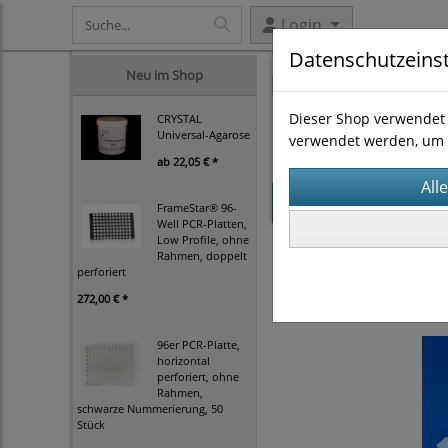
Login
Datenschutzeins
Neu im Shop
Dieser Shop verwendet 
CRYSTAL
Universal-Agarose
verwendet werden, um 
ab
22,05 € *
Startseite
Produk
FrameStar® 96-
Well PCR-Platten,
Low Profile, ohne
Probennahme und Dete
Rahmen, doppelt
Swabs
(12)
perforiert
272,00 € *
96er PCR-Platte,
horizontal
perforiert, ohne
Rahmen,
schwarze Nummerierung, 50
Stück