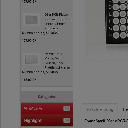
177,00 € *
96er PCR-Platte,
vertikal perforiert,
ohne Rahmen,
schwarze
Nummerierung, 50 Stück
177,00 € *
96 Well PCR-
Platte, Semi-
Skirted, Low
Profile, schwarze
Nummerierung, 50 Stück
165,00 € *
Kategorien
% SALE %
14
Beschreibung
Be
Highlight
14
FrameStar® 96er qPCR-Pla