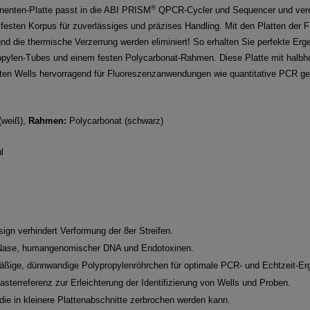
®
nenten-Platte passt in die ABI PRISM
QPCR-Cycler und Sequencer und verein
festen Korpus für zuverlässiges und präzises Handling. Mit den Platten d
d die thermische Verzerrung werden eliminiert! So erhalten Sie perfekte Erg
opylen-Tubes und einem festen Polycarbonat-Rahmen. Diese Platte mit halbh
ten Wells hervorragend für Fluoreszenzanwendungen wie quantitative PCR ge
(weiß),
Rahmen:
Polycarbonat (schwarz)
l
gn verhindert Verformung der 8er Streifen.
Nase, humangenomischer DNA und Endotoxinen.
hmäßige, dünnwandige Polypropylenröhrchen für optimale PCR- und Echtzeit-E
terreferenz zur Erleichterung der Identifizierung von Wells und Proben.
die in kleinere Plattenabschnitte zerbrochen werden kann.