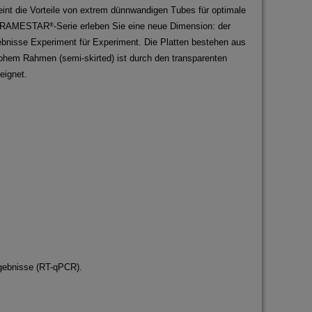
t die Vorteile von extrem dünnwandigen Tubes für optimale
er FRAMESTAR
-Serie erleben Sie eine neue Dimension: der
®
ebnisse Experiment für Experiment. Die Platten bestehen aus
ohem Rahmen (semi-skirted) ist durch den transparenten
eignet.
rgebnisse (RT-qPCR).