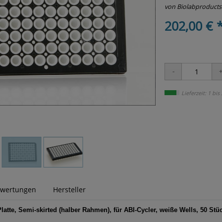
von Biolabproducts
202,00 € 
Lieferzeit: 1 bis
wertungen
Hersteller
tte, Semi-skirted (halber Rahmen), für ABI-Cycler, weiße Wells, 50 Stü