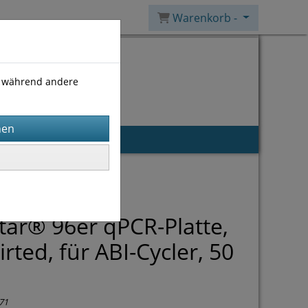
Warenkorb -
), während andere
ar® 96er qPCR-Platte,
rted, für ABI-Cycler, 50
71