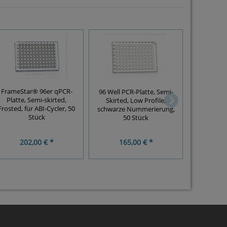
FrameStar® 96er qPCR-
96 Well PCR-Platte, Semi-
FrameSta
Platte, Semi-skirted,
Skirted, Low Profile,
Platte, Semi
Frosted, für ABI-Cycler, 50
schwarze Nummerierung,
Cycle
Stück
50 Stück
202,00 € *
165,00 € *
20