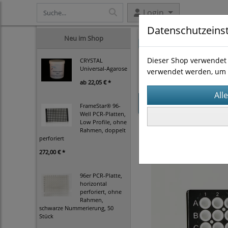
Login
Datenschutzeins
Neu im Shop
Dieser Shop verwendet 
CRYSTAL
Universal-Agarose
verwendet werden, um 
ab
22,05 € *
Startseite
Produk
FrameStar® 96-
Well PCR-Platten,
Low Profile, ohne
Verbrauchsmittel
PC
Rahmen, doppelt
perforiert
272,00 € *
96er PCR-Platte,
horizontal
perforiert, ohne
Rahmen,
schwarze Nummerierung, 50
Stück