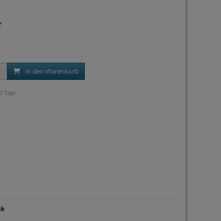
*
in den Warenkorb
 3 Tage
ck