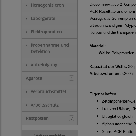
Diese innovative 2-Kompo
›
Homogenisieren
PCR-Resultate und einem 
›
Laborgeräte
Verzug, das Schrumpfen un
ultradünnwandigen Polypr
›
Elektroporation
Korpus und die transparen
›
Probennahme und
Material:
Detektion
Wells:
Polypropylen 
›
Aufreinigung
Kapazität der Wells:
300µ
Arbeitsvolumen:
<200µl
Agarose
1
›
Verbrauchsmittel
Eigenschaften:
2-Komponenten-Desi
›
Arbeitsschutz
Frei von RNase, D
Ultraglatte, gleic
Restposten
7
Alphanumerische Ras
Starre PCR-Platte, 
Weiterempfehlen