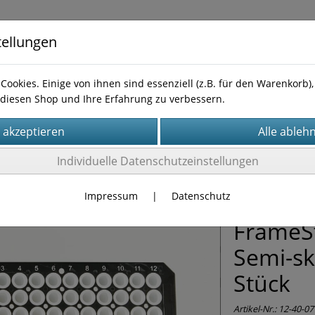
tellungen
Cookies. Einige von ihnen sind essenziell (z.B. für den Warenkorb
diesen Shop und Ihre Erfahrung zu verbessern.
te
Impressum
AGB
Widerufsbelehrung
Kontakt
Individuelle Datenschutzeinstellungen
R-Gefäße
(17)
Impressum
|
Datenschutz
FrameSt
Semi-ski
Stück
Artikel-Nr.:
12-40-07