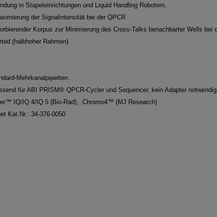
ndung in Stapeleinrichtungen und Liquid Handling Robotern
.
ximierung der Signalintensität bei der QPCR
sorbierender Korpus zur Minimierung des Cross-Talks benachbarter Wells bei
rted (halbhoher Rahmen)
ndard-Mehrkanalpipetten.
ssend für ABI PRISM® QPCR-Cycler und Sequencer, kein Adapter notwendig
er™ IQ/IQ 4/IQ 5 (Bio-Rad), Chromo4™ (MJ Research)
et Kat.Nr.: 34-376-0050