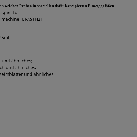
on weichen Proben in speziellen dafür konzipierten Einweggefäßen
ignet für:
imachine II, FASTH21
 25ml
 und ähnliches;
lch und ähnliches;
, Keimblätter und ähnliches