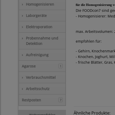
›
Homogenisieren
für die Homogenisierung v
Die FOODcon7 sind gee
›
Laborgeräte
- Homogenisierer: Med
›
Elektroporation
max. Arbeitsvolumen:
›
Probennahme und
empfohlen für:
Detektion
- Gehirn, Knochenmark
›
Aufreinigung
- Knochen, Joghurt, Mi
- frische Blätter, Gras
Agarose
1
›
Verbrauchsmittel
›
Arbeitsschutz
Restposten
7
Ähnliche Produkte:
Weiterempfehlen