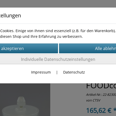
tellungen
Cookies. Einige von ihnen sind essenziell (z.B. für den Warenkorb
diesen Shop und Ihre Erfahrung zu verbessern.
te
Impressum
AGB
Widerufsbelehrung
Kontakt
Individuelle Datenschutzeinstellungen
V
(27)
CTSV: Homogeniserung
(5)
Impressum
|
Datenschutz
FOODc
Artikel-Nr.:
22-8230
von CTSV
165,62 € 