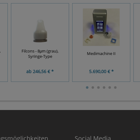
,
Filcons - 8μm (grau),
Medimachine II
Syringe-Type
ab
246,56 € *
5.690,00 € *
ngsmöglichkeiten
Social Media