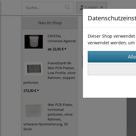
Login
Datenschutzeins
Neu im Shop
Dieser Shop verwendet 
CRYSTAL
Universal-Agarose
verwendet werden, um 
ab
22,05 € *
Startseite
Produk
FrameStar® 96-
Well PCR-Platten,
Low Profile, ohne
Homogenisieren
CTS
Rahmen, doppelt
perforiert
272,00 € *
96er PCR-Platte,
horizontal
perforiert, ohne
Rahmen,
schwarze Nummerierung, 50
Stück