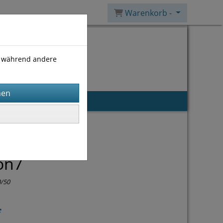
Warenkorb -
), während andere
on7
0/50
*