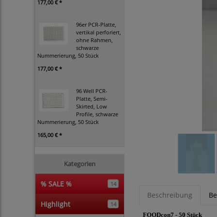
177,00 € *
96er PCR-Platte,
vertikal perforiert,
ohne Rahmen,
schwarze
Nummerierung, 50 Stück
177,00 € *
96 Well PCR-
Platte, Semi-
Skirted, Low
Profile, schwarze
Nummerierung, 50 Stück
165,00 € *
Kategorien
% SALE %
14
Beschreibung
Be
Highlight
14
FOODcon7 - 50 Stück