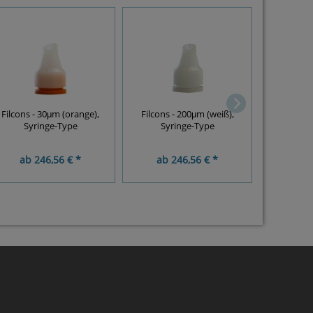
Filcons - 30μm (orange),
Filcons - 200μm (weiß),
Medicons 
Syringe-Type
Syringe-Type
ab
246,56 € *
ab
246,56 € *
ab
8