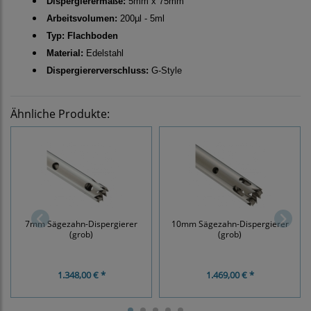
Dispergierermaße:
5mm x 75mm
Arbeitsvolumen:
200µl - 5ml
Typ: Flachboden
Material:
Edelstahl
Dispergiererverschluss:
G-Style
Ähnliche Produkte:
7mm Sägezahn-Dispergierer
10mm Sägezahn-Dispergierer
(grob)
(grob)
1.348,00 € *
1.469,00 € *