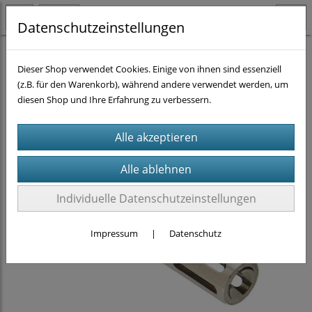
Datenschutzeinstellungen
Homogenisieren
Rotor-/Stator-Homogenisierer
(4)
Dieser Shop verwendet Cookies. Einige von ihnen sind essenziell
Omni GLH 850
(2)
Zubehör
G-Style Dispergierer
(10)
(z.B. für den Warenkorb), während andere verwendet werden, um
diesen Shop und Ihre Erfahrung zu verbessern.
Individuelle Datenschutzeinstellungen
Impressum
|
Datenschutz