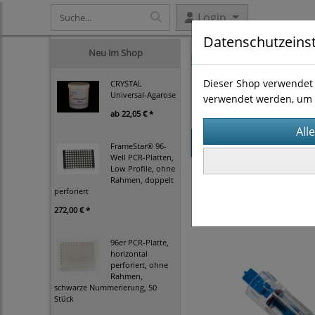
Login
Datenschutzeins
Neu im Shop
Dieser Shop verwendet 
CRYSTAL
Universal-Agarose
verwendet werden, um 
ab
22,05 € *
Startseite
Produk
FrameStar® 96-
Well PCR-Platten,
Low Profile, ohne
Homogenisieren
Rot
Rahmen, doppelt
Omni THQ Digital H
perforiert
272,00 € *
96er PCR-Platte,
horizontal
perforiert, ohne
Rahmen,
schwarze Nummerierung, 50
Stück