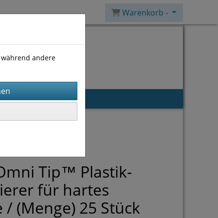
Warenkorb -
), während andere
mni Tip™ Plastik-
ierer für hartes
/ (Menge) 25 Stück