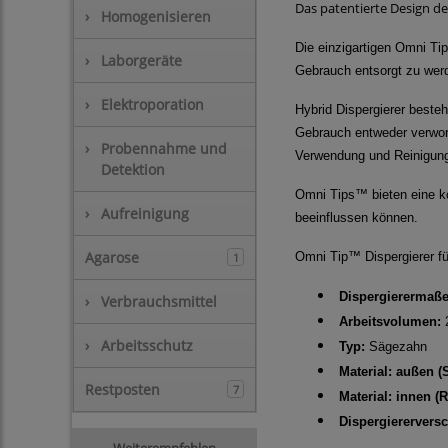
Das patentierte Design d
›
Homogenisieren
Die einzigartigen
Omni Tip
›
Laborgeräte
Gebrauch entsorgt zu werd
›
Elektroporation
Hybrid Dispergierer best
Gebrauch entweder verworf
›
Probennahme und
Verwendung und Reinigung 
Detektion
Omni Tips™ bieten eine k
›
Aufreinigung
beeinflussen können.
Agarose
Omni Tip™ Dispergierer fü
1
Dispergierermaße
›
Verbrauchsmittel
Arbeitsvolumen:
›
Arbeitsschutz
Typ:
Sägezahn
Material: außen (S
Restposten
7
Material: innen (R
Dispergiererversc
Weiterempfehlen