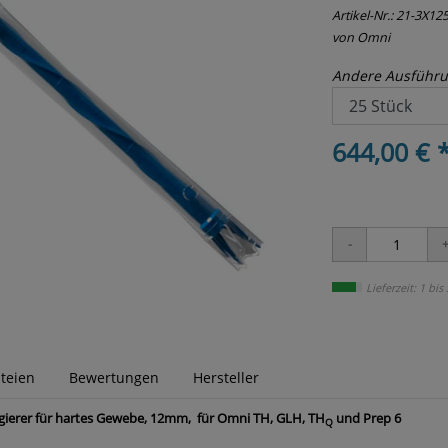
Artikel-Nr.:
21-3X12
von Omni
Andere Ausführu
644,00 € 
Lieferzeit: 1 bis
teien
Bewertungen
Hersteller
gierer für hartes Gewebe, 12mm, für Omni TH, GLH, TH
und Prep 6
Q