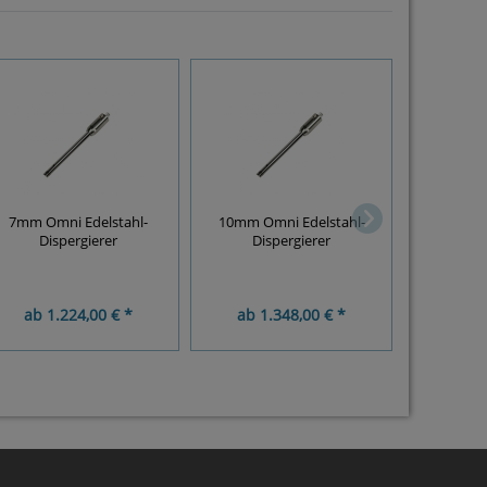
7mm Omni Edelstahl-
10mm Omni Edelstahl-
12mm Omni
Dispergierer
Dispergierer
Dispergi
G
ab
1.224,00 € *
ab
1.348,00 € *
ab
6