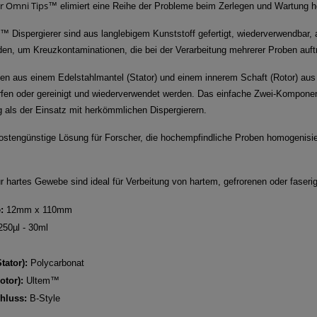
er Omni Tips
™ elimiert eine Reihe der Probleme beim Zerlegen und Wartung he
™ Dispergierer sind aus langlebigem Kunststoff gefertigt, wiederverwendbar, 
en, um Kreuzkontaminationen, die bei der Verarbeitung mehrerer Proben auft
ehen aus einem Edelstahlmantel (Stator) und einem innerem Schaft (Rotor) 
en oder gereinigt und wiederverwendet werden. Das einfache Zwei-Komponent
als der Einsatz mit herkömmlichen Dispergierern.
ostengünstige Lösung für Forscher, die hochempfindliche Proben homogenisie
r hartes Gewebe sind ideal für Verbeitung von hartem, gefrorenen oder fase
:
12mm x 110mm
250µl - 30ml
tator):
Polycarbonat
otor):
Ultem™
hluss:
B-Style