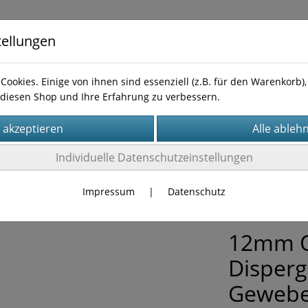
tellungen
Cookies. Einige von ihnen sind essenziell (z.B. für den Warenkorb
diesen Shop und Ihre Erfahrung zu verbessern.
te
Impressum
AGB
Widerufsbelehrung
Kontakt
Individuelle Datenschutzeinstellungen
or-/Stator-Homogenisierer
(4)
omogenizer
(1)
B-Style Dispergierer
(10)
Impressum
|
Datenschutz
12mm O
Disperg
Gewebe 