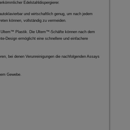
rkömmlicher Edelstahldispergierer.
autoklavierbar und wirtschaftlich genug, um nach jedem
reten können, vollständig zu vermeiden.
aus Ultem™ Plastik. Die Ultem™-Schäfte können nach dem
e-Design ermöglicht eine schnellere und einfachere
ren, bei denen Verunreinigungen die nachfolgenden Assays
rigem Gewebe.