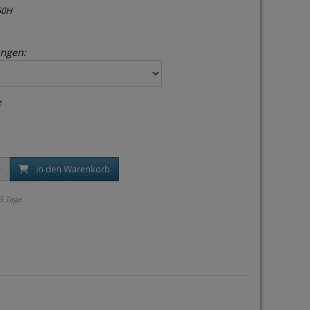
50H
ngen:
*
in den Warenkorb
 3 Tage