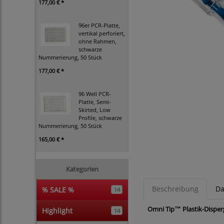
177,00 € *
96er PCR-Platte,
vertikal perforiert,
ohne Rahmen,
schwarze
Nummerierung, 50 Stück
177,00 € *
96 Well PCR-
Platte, Semi-
Skirted, Low
Profile, schwarze
Nummerierung, 50 Stück
165,00 € *
Kategorien
Beschreibung
Da
% SALE %
14
Omni Tip™ Plastik-Disper
Highlight
14