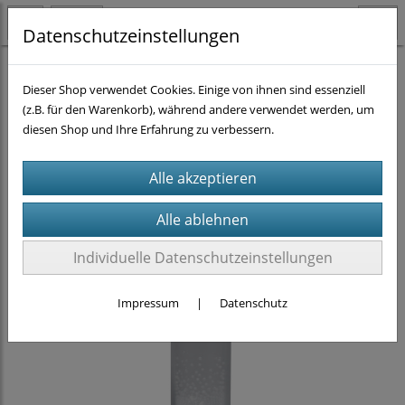
Datenschutzeinstellungen
Homogenisieren
Beadmill Homogenisierer
Dieser Shop verwendet Cookies. Einige von ihnen sind essenziell
Bead Ruptor Elite II
(1)
Bead Ruptor Elite II Zubehör
(8)
(z.B. für den Warenkorb), während andere verwendet werden, um
Verbauchsmittel
vorgefüllte Gefäße
mikrobielle DNA-frei
(7)
diesen Shop und Ihre Erfahrung zu verbessern.
Individuelle Datenschutzeinstellungen
Impressum
|
Datenschutz