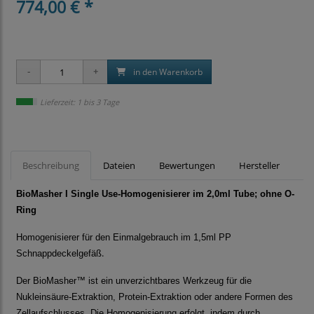
774,00 € *
in den Warenkorb
Lieferzeit: 1 bis 3 Tage
Beschreibung
Dateien
Bewertungen
Hersteller
BioMasher I Single Use-Homogenisierer im 2,0ml Tube; ohne O-
Ring
Homogenisierer für den Einmalgebrauch im 1,5ml PP
.
Schnappdeckelgefäß
Der BioMasher™
ist ein unverzichtbares Werkzeug für die
Nukleinsäure-Extraktion, Protein-Extraktion oder andere Formen des
Zellaufschlusses. Die Homogenisierung erfolgt, indem durch